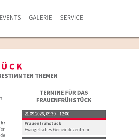
EVENTS
GALERIE
SERVICE
TÜCK
 BESTIMMTEN THEMEN
TERMINE FÜR DAS
en
FRAUENFRÜHSTÜCK
21.09.2026
,
09:30 – 12:00
Uhr
Frauenfrühstück
fen
Evangelisches Gemeindezentrum
nde