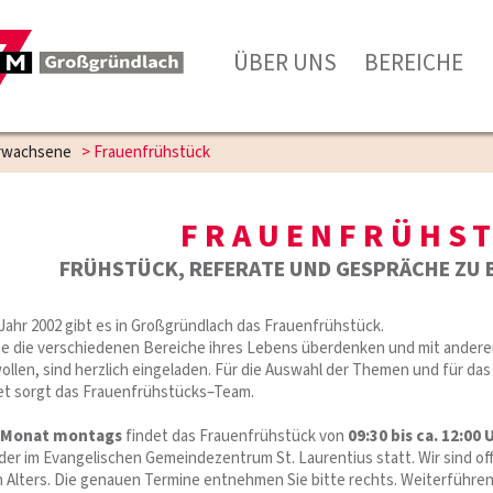
ÜBER UNS
BEREICHE
rwachsene
>
Frauenfrühstück
FRAUENFRÜHS
FRÜHSTÜCK, REFERATE UND GESPRÄCHE ZU
Jahr 2002 gibt es in Großgründlach das Frauenfrühstück.
ne die verschiedenen Bereiche ihres Lebens überdenken und mit ander
ollen, sind herzlich eingeladen. Für die Auswahl der Themen und für das
et sorgt das Frauenfrühstücks–Team.
 Monat montags
findet das Frauenfrühstück von
09:30 bis ca. 12:00 
er im Evangelischen Gemeindezentrum St. Laurentius statt. Wir sind of
n Alters. Die genauen Termine entnehmen Sie bitte rechts. Weiterführe