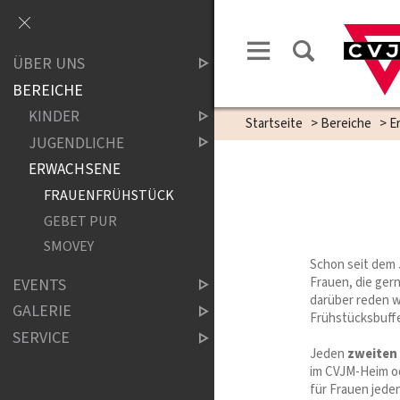
ÜBER UNS
BEREICHE
KINDER
Startseite
>
Bereiche
>
E
JUGENDLICHE
ERWACHSENE
FRAUENFRÜHSTÜCK
GEBET PUR
SMOVEY
Schon seit dem 
Frauen, die ger
EVENTS
darüber reden w
GALERIE
Frühstücksbuff
SERVICE
Jeden
zweiten
im CVJM-Heim od
für Frauen jede